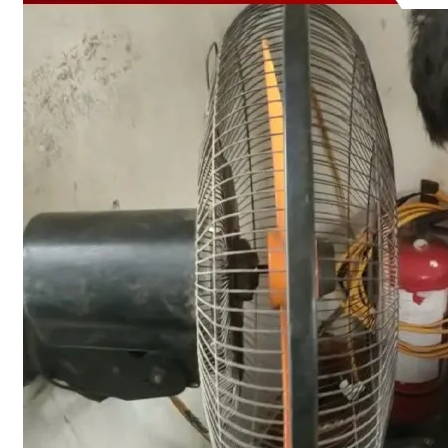
Tư vấn giải pháp
Báo giá & chi phí
Quy định & Pháp lý
Thiết bị & công nghệ mới
DỰ ÁN
LIÊN HỆ