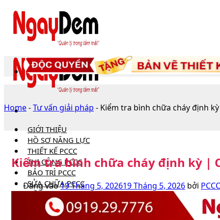
Bỏ
qua
nội
dung
Home
-
Tư vấn giải pháp
-
Kiểm tra bình chữa cháy định k
GIỚI THIỆU
HỒ SƠ NĂNG LỰC
THIẾT KẾ PCCC
Kiểm tra bình chữa cháy định kỳ |
THI CÔNG PCCC
BẢO TRÌ PCCC
SỬA CHỮA PCCC
Đăng vào
19 Tháng 5, 2026
19 Tháng 5, 2026
bởi
PCCC
HỒ SƠ PCCC
TIN TỨC
Câu hỏi thường gặp