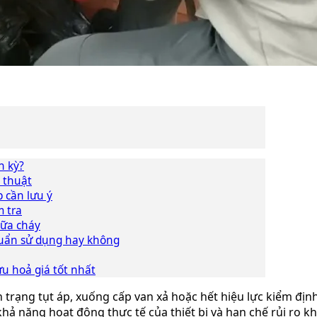
h kỳ?
ỹ thuật
 cần lưu ý
m tra
hữa cháy
chuẩn sử dụng hay không
u hoả giá tốt nhất
h trạng tụt áp, xuống cấp van xả hoặc hết hiệu lực kiểm đị
ả năng hoạt động thực tế của thiết bị và hạn chế rủi ro khi