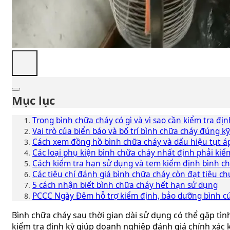
Mục lục
Trong bình chữa cháy có gì và vì sao cần kiểm tra địn
Vai trò của biển báo và bố trí bình chữa cháy đúng k
Cách xem đồng hồ bình chữa cháy và dấu hiệu tụt áp
Các loại phụ kiện bình chữa cháy nhất định phải kiể
Cách kiểm tra hạn sử dụng và tem kiểm định bình c
Các tiêu chí đánh giá bình chữa cháy còn đạt tiêu 
5 cách nhận biết bình chữa cháy hết hạn sử dụng
PCCC Ngày Đêm hỗ trợ kiểm định, bảo dưỡng bình cứ
Bình chữa cháy sau thời gian dài sử dụng có thể gặp tìn
kiểm tra định kỳ giúp doanh nghiệp đánh giá chính xác kh