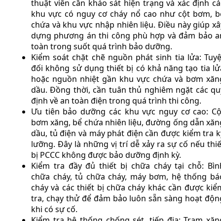
thuật viên cần khảo sát hiện trạng và xác định cá
khu vực có nguy cơ cháy nổ cao như cột bơm, b
chứa và khu vực nhập nhiên liệu. Điều này giúp xâ
dựng phương án thi công phù hợp và đảm bảo a
toàn trong suốt quá trình bảo dưỡng.
Kiểm soát chặt chẽ nguồn phát sinh tia lửa: Tuyệ
đối không sử dụng thiết bị có khả năng tạo tia lử
hoặc nguồn nhiệt gần khu vực chứa và bơm xăn
dầu. Đồng thời, cần tuân thủ nghiêm ngặt các qu
định về an toàn điện trong quá trình thi công.
Ưu tiên bảo dưỡng các khu vực nguy cơ cao: Cộ
bơm xăng, bể chứa nhiên liệu, đường ống dẫn xăn
dầu, tủ điện và máy phát điện cần được kiểm tra k
lưỡng. Đây là những vị trí dễ xảy ra sự cố nếu thiế
bị PCCC không được bảo dưỡng định kỳ.
Kiểm tra đầy đủ thiết bị chữa cháy tại chỗ: Bìn
chữa cháy, tủ chữa cháy, máy bơm, hệ thống bá
cháy và các thiết bị chữa cháy khác cần được kiể
tra, chạy thử để đảm bảo luôn sẵn sàng hoạt độn
khi có sự cố.
Kiểm tra hệ thống chống sét, tiếp địa: Trạm xăn