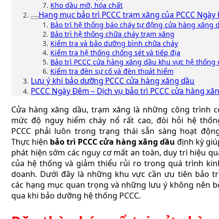
Kho dầu mỡ, hóa chất
Hạng mục bảo trì PCCC trạm xăng của PCCC Ngày
Bảo trì hệ thống báo cháy tự động cửa hàng xăng 
Bảo trì hệ thống chữa cháy trạm xăng
Kiểm tra và bảo dưỡng bình chữa cháy
Kiểm tra hệ thống chống sét và tiếp địa
Bảo trì PCCC cửa hàng xăng dầu khu vực hệ thống 
Kiểm tra đèn sự cố và đèn thoát hiểm
Lưu ý khi bảo dưỡng PCCC cửa hàng xăng dầu
PCCC Ngày Đêm – Dịch vụ bảo trì PCCC cửa hàng xăn
Cửa hàng xăng dầu, trạm xăng là những công trình c
mức độ nguy hiểm cháy nổ rất cao, đòi hỏi hệ thốn
PCCC phải luôn trong trạng thái sẵn sàng hoạt động
Thực hiện
bảo trì PCCC cửa hàng xăng dầu
định kỳ giú
phát hiện sớm các nguy cơ mất an toàn, duy trì hiệu qu
của hệ thống và giảm thiểu rủi ro trong quá trình kin
doanh. Dưới đây là những khu vực cần ưu tiên bảo trì
các hạng mục quan trọng và những lưu ý không nên b
qua khi bảo dưỡng hệ thống PCCC.