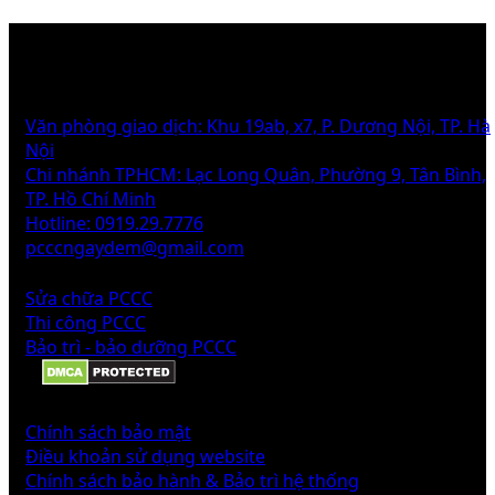
THÔNG TIN
Văn phòng giao dịch: Khu 19ab, x7, P. Dương Nội, TP. Hà
Nội
Chi nhánh TPHCM: Lạc Long Quân, Phường 9, Tân Bình,
TP. Hồ Chí Minh
Hotline: 0919.29.7776
pcccngaydem@gmail.com
DỊCH VỤ
Sửa chữa PCCC
Thi công PCCC
Bảo trì - bảo dưỡng PCCC
CHÍNH SÁCH
Chính sách bảo mật
Điều khoản sử dụng website
Chính sách bảo hành & Bảo trì hệ thống