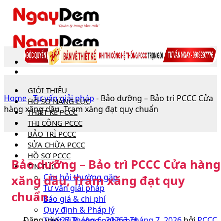
Bỏ
qua
nội
dung
GIỚI THIỆU
Home
-
Tư vấn giải pháp
-
Bảo dưỡng – Bảo trì PCCC Cửa
HỒ SƠ NĂNG LỰC
hàng xăng dầu, Trạm xăng đạt quy chuẩn
THIẾT KẾ PCCC
THI CÔNG PCCC
BẢO TRÌ PCCC
SỬA CHỮA PCCC
HỒ SƠ PCCC
Bảo dưỡng – Bảo trì PCCC Cửa hàng
TIN TỨC
Câu hỏi thường gặp
xăng dầu, Trạm xăng đạt quy
Tư vấn giải pháp
chuẩn
Báo giá & chi phí
Quy định & Pháp lý
Đăng vào
27 Tháng 6, 2026
3 Tháng 7, 2026
bởi
PCCC
Thiết bị & công nghệ mới