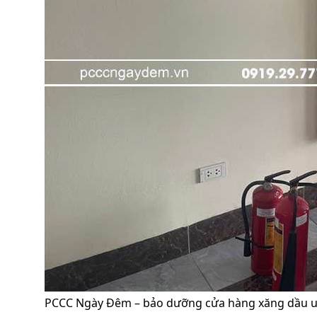
PCCC Ngày Đêm – bảo dưỡng cửa hàng xăng dầu uy t