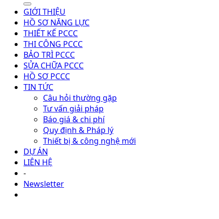
GIỚI THIỆU
HỒ SƠ NĂNG LỰC
THIẾT KẾ PCCC
THI CÔNG PCCC
BẢO TRÌ PCCC
SỬA CHỮA PCCC
HỒ SƠ PCCC
TIN TỨC
Câu hỏi thường gặp
Tư vấn giải pháp
Báo giá & chi phí
Quy định & Pháp lý
Thiết bị & công nghệ mới
DỰ ÁN
LIÊN HỆ
-
Newsletter