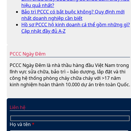
hiệu quả nhất?
Bảo trì PCCC có bắt buộc không? Quy định mới
nhất doanh nghiệp cần biết
Hồ sơ PCCC hộ kinh doanh cá thể gồm những gì?
Cập nhật đầy đủ A-Z
PCCC Ngày Đêm
PCCC Ngày Đêm là nhà thầu hàng đầu Việt Nam trong
lĩnh vực sửa chữa, bảo trì – bảo dượng, lắp đặt và thi
công hệ thống phòng cháy chữa cháy với >17 năm
kinh nghiệm hoàn thành 10.000 dự án trên toàn Quốc.
Liên hệ
Họ và tên
*