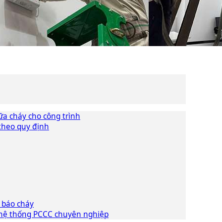
ữa cháy cho công trình
theo quy định
g báo cháy
 hệ thống PCCC chuyên nghiệp