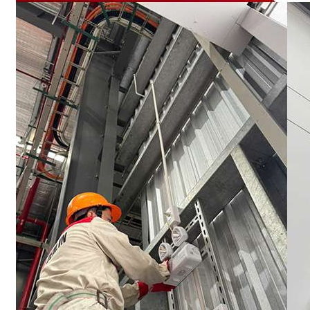
Tư vấn giải pháp
Báo giá & chi phí
Quy định & Pháp lý
Thiết bị & công nghệ mới
DỰ ÁN
LIÊN HỆ