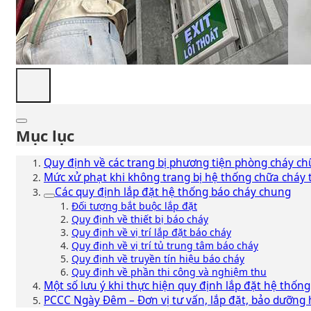
Mục lục
Quy định về các trang bị phương tiện phòng cháy ch
Mức xử phạt khi không trang bị hệ thống chữa cháy 
Các quy định lắp đặt hệ thống báo cháy chung
Đối tượng bắt buộc lắp đặt
Quy định về thiết bị báo cháy
Quy định về vị trí lắp đặt báo cháy
Quy định về vị trí tủ trung tâm báo cháy
Quy định về truyền tín hiệu báo cháy
Quy định về phần thi công và nghiệm thu
Một số lưu ý khi thực hiện quy định lắp đặt hệ thốn
PCCC Ngày Đêm – Đơn vị tư vấn, lắp đặt, bảo dưỡng