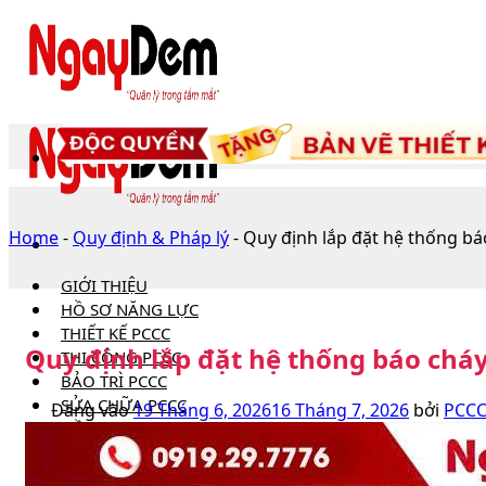
Bỏ
qua
nội
dung
Home
-
Quy định & Pháp lý
-
Quy định lắp đặt hệ thống b
GIỚI THIỆU
HỒ SƠ NĂNG LỰC
THIẾT KẾ PCCC
Quy định lắp đặt hệ thống báo chá
THI CÔNG PCCC
BẢO TRÌ PCCC
SỬA CHỮA PCCC
Đăng vào
19 Tháng 6, 2026
16 Tháng 7, 2026
bởi
PCCC
HỒ SƠ PCCC
TIN TỨC
Câu hỏi thường gặp