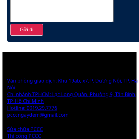
THÔNG TIN
Văn phòng giao dịch: Khu 19ab, x7, P. Dương Nội, TP. Hà
Nội
Chi nhánh TPHCM: Lạc Long Quân, Phường 9, Tân Bình,
TP. Hồ Chí Minh
Hotline: 0919.29.7776
pcccngaydem@gmail.com
DỊCH VỤ
Sửa chữa PCCC
Thi công PCCC