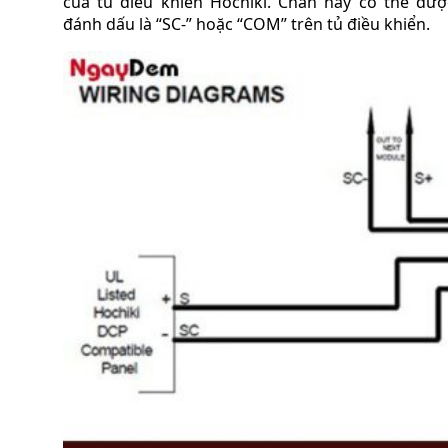
của tủ điều khiển Hochiki. Chân này có thể đượ
đánh dấu là “SC-” hoặc “COM” trên tủ điều khiển.