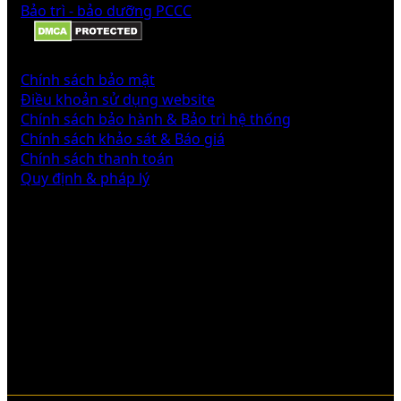
Bảo trì - bảo dưỡng PCCC
CHÍNH SÁCH
Chính sách bảo mật
Điều khoản sử dụng website
Chính sách bảo hành & Bảo trì hệ thống
Chính sách khảo sát & Báo giá
Chính sách thanh toán
Quy định & pháp lý
Liên hệ với chúng tôi