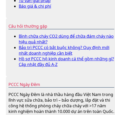
Tư vấn giải pháp
Báo giá & chi phí
Câu hỏi thường gặp
Bình chữa cháy CO2 dùng để chữa đám cháy nào
hiệu quả nhất?
Bảo trì PCCC có bắt buộc không? Quy định mới
nhất doanh nghiệp cần biết
Hồ sơ PCCC hộ kinh doanh cá thể gồm những gì?
Cập nhật đầy đủ A-Z
PCCC Ngày Đêm
PCCC Ngày Đêm là nhà thầu hàng đầu Việt Nam trong
lĩnh vực sửa chữa, bảo trì – bảo dượng, lắp đặt và thi
công hệ thống phòng cháy chữa cháy với >17 năm
kinh nghiệm hoàn thành 10.000 dự án trên toàn Quốc.