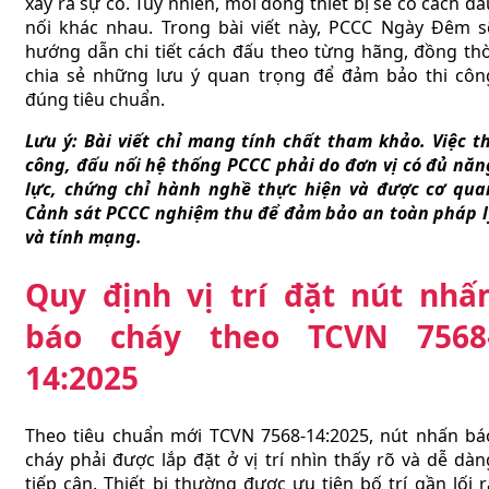
xảy ra sự cố. Tuy nhiên, mỗi dòng thiết bị sẽ có cách đấ
nối khác nhau. Trong bài viết này, PCCC Ngày Đêm s
hướng dẫn chi tiết cách đấu theo từng hãng, đồng thờ
chia sẻ những lưu ý quan trọng để đảm bảo thi côn
đúng tiêu chuẩn.
Lưu ý: Bài viết chỉ mang tính chất tham khảo. Việc th
công, đấu nối hệ thống PCCC phải do đơn vị có đủ năn
lực, chứng chỉ hành nghề thực hiện và được cơ qua
Cảnh sát PCCC nghiệm thu để đảm bảo an toàn pháp l
và tính mạng.
Quy định vị trí đặt nút nhấ
báo cháy theo TCVN 7568
14:2025
Theo tiêu chuẩn mới TCVN 7568-14:2025, nút nhấn bá
cháy phải được lắp đặt ở vị trí nhìn thấy rõ và dễ dàn
tiếp cận. Thiết bị thường được ưu tiên bố trí gần lối r