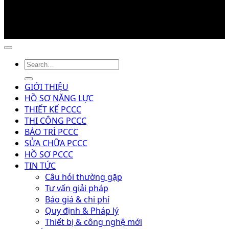
Copyright © 2026 pcccngaydem.vn
GIỚI THIỆU
HỒ SƠ NĂNG LỰC
THIẾT KẾ PCCC
THI CÔNG PCCC
BẢO TRÌ PCCC
SỬA CHỮA PCCC
HỒ SƠ PCCC
TIN TỨC
Câu hỏi thường gặp
Tư vấn giải pháp
Báo giá & chi phí
Quy định & Pháp lý
Thiết bị & công nghệ mới