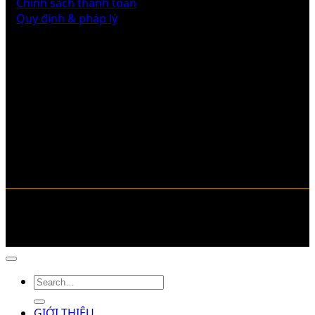
Chính sách thanh toán
Quy định & pháp lý
Liên hệ với chúng tôi
Copyright © 2026 pcccngaydem.vn
GIỚI THIỆU