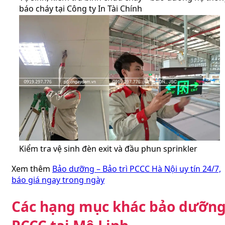
báo cháy tại Công ty In Tài Chính
Kiểm tra vệ sinh đèn exit và đầu phun sprinkler
Xem thêm
Bảo dưỡng – Bảo trì PCCC Hà Nội uy tín 24/7,
báo giá ngay trong ngày
Các hạng mục khác bảo dưỡn