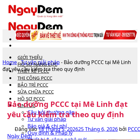
Bỏ
qua
nội
dung
GIỚI THIỆU
Home
-
Tư vấn giải pháp
-
Bảo dưỡng PCCC tại Mê Linh
HỒ SƠ NĂNG LỰC
đạt yêu cầu kiểm tra theo quy định
THIẾT KẾ PCCC
THI CÔNG PCCC
BẢO TRÌ PCCC
SỬA CHỮA PCCC
HỒ SƠ PCCC
Bảo dưỡng PCCC tại Mê Linh đạt
TIN TỨC
Câu hỏi thường gặp
yêu cầu kiểm tra theo quy định
Tư vấn giải pháp
Báo giá & chi phí
Đăng vào
18 Tháng 5, 2026
25 Tháng 6, 2026
bởi
PCC
Quy định & Pháp lý
Ngày Đêm
Thiết bị & công nghệ mới