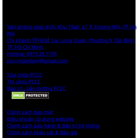
THÔNG TIN
Văn phòng giao dịch: Khu 19ab, x7, P. Dương Nội, TP. Hà
Nội
Chi nhánh TPHCM: Lạc Long Quân, Phường 9, Tân Bình,
TP. Hồ Chí Minh
Hotline: 0919.29.7776
pcccngaydem@gmail.com
DỊCH VỤ
Sửa chữa PCCC
Thi công PCCC
Bảo trì - bảo dưỡng PCCC
CHÍNH SÁCH
Chính sách bảo mật
Điều khoản sử dụng website
Chính sách bảo hành & Bảo trì hệ thống
Chính sách khảo sát & Báo giá