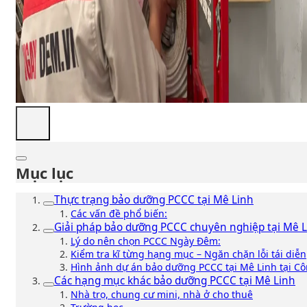
Mục lục
Thực trạng bảo dưỡng PCCC tại Mê Linh
Các vấn đề phổ biến:
Giải pháp bảo dưỡng PCCC chuyên nghiệp tại Mê 
Lý do nên chọn PCCC Ngày Đêm:
Kiểm tra kĩ từng hạng mục – Ngăn chặn lỗi tái diễn
Hình ảnh dự án bảo dưỡng PCCC tại Mê Linh tại Cô
Các hạng mục khác bảo dưỡng PCCC tại Mê Linh
Nhà trọ, chung cư mini, nhà ở cho thuê