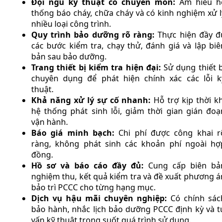
Đội ngũ kỹ thuật có chuyên môn:
Am hiểu h
thống báo cháy, chữa cháy và có kinh nghiệm xử l
nhiều loại công trình.
Quy trình bảo dưỡng rõ ràng:
Thực hiện đầy đ
các bước kiểm tra, chạy thử, đánh giá và lập biê
bản sau bảo dưỡng.
Trang thiết bị kiểm tra hiện đại:
Sử dụng thiết b
chuyên dụng để phát hiện chính xác các lỗi k
thuật.
Khả năng xử lý sự cố nhanh:
Hỗ trợ kịp thời kh
hệ thống phát sinh lỗi, giảm thời gian gián đoạ
vận hành.
Báo giá minh bạch:
Chi phí được công khai r
ràng, không phát sinh các khoản phí ngoài hợ
đồng.
Hồ sơ và báo cáo đầy đủ:
Cung cấp biên bả
nghiệm thu, kết quả kiểm tra và đề xuất phương á
bảo trì PCCC cho từng hạng mục.
Dịch vụ hậu mãi chuyên nghiệp:
Có chính sác
bảo hành, nhắc lịch bảo dưỡng PCCC định kỳ và t
vấn kỹ thuật trong suốt quá trình sử dụng.