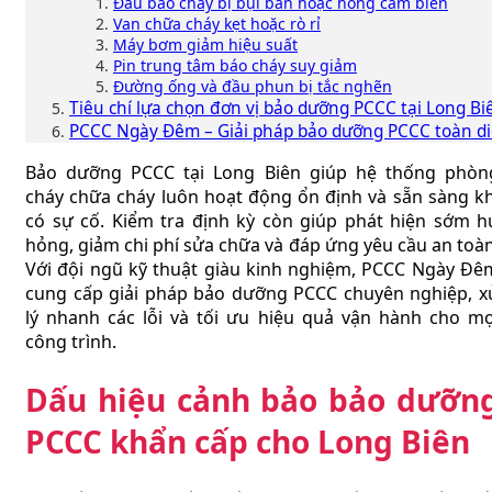
Đầu báo cháy bị bụi bẩn hoặc hỏng cảm biến
Van chữa cháy kẹt hoặc rò rỉ
Máy bơm giảm hiệu suất
Pin trung tâm báo cháy suy giảm
Đường ống và đầu phun bị tắc nghẽn
Tiêu chí lựa chọn đơn vị bảo dưỡng PCCC tại Long Biê
PCCC Ngày Đêm – Giải pháp bảo dưỡng PCCC toàn di
Bảo dưỡng PCCC tại Long Biên giúp hệ thống phòn
cháy chữa cháy luôn hoạt động ổn định và sẵn sàng kh
có sự cố. Kiểm tra định kỳ còn giúp phát hiện sớm h
hỏng, giảm chi phí sửa chữa và đáp ứng yêu cầu an toàn
Với đội ngũ kỹ thuật giàu kinh nghiệm, PCCC Ngày Đê
cung cấp giải pháp bảo dưỡng PCCC chuyên nghiệp, x
lý nhanh các lỗi và tối ưu hiệu quả vận hành cho mọ
công trình.
Dấu hiệu cảnh bảo bảo dưỡn
PCCC khẩn cấp cho Long Biên