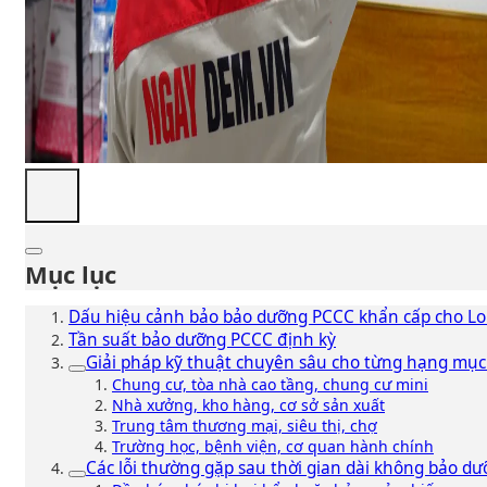
Mục lục
Dấu hiệu cảnh bảo bảo dưỡng PCCC khẩn cấp cho Lo
Tần suất bảo dưỡng PCCC định kỳ
Giải pháp kỹ thuật chuyên sâu cho từng hạng mục
Chung cư, tòa nhà cao tầng, chung cư mini
Nhà xưởng, kho hàng, cơ sở sản xuất
Trung tâm thương mại, siêu thị, chợ
Trường học, bệnh viện, cơ quan hành chính
Các lỗi thường gặp sau thời gian dài không bảo dư