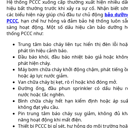
Hệ thống PCCC xuống cấp thường xuất hiện nhiều dấ
hiệu bất thường trước khi xảy ra sự cố. Nhận biết sớ
các biểu hiện này giúp chủ đầu tư chủ động
bảo dưỡn
PCCC
, hạn chế hư hỏng và đảm bảo hệ thống luôn sẵ
sàng hoạt động. Một số dấu hiệu cần bảo dưỡng h
thống PCCC như:
Trung tâm báo cháy liên tục hiển thị đèn lỗi hoặ
phát tín hiệu cảnh báo.
Đầu báo khói, đầu báo nhiệt báo giả hoặc khôn
phát hiện cháy.
Máy bơm chữa cháy khởi động chậm, phát tiếng ồ
hoặc áp lực nước giảm.
Van chữa cháy bị kẹt, rò rỉ hoặc khó đóng mở.
Đường ống, đầu phun sprinkler có dấu hiệu r
nước hoặc tắc nghẽn.
Bình chữa cháy hết hạn kiểm định hoặc áp suấ
không đạt yêu cầu.
Pin trung tâm báo cháy suy giảm, không đủ kh
năng hoạt động khi mất điện.
Thiết bị PCCC bị gỉ sét, hư hỏng do môi trường hoặ