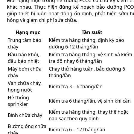
Mỗi hạng mục trong hệ thống PCCC có chu kỳ kiểm tr
khác nhau. Thực hiện đúng kế hoạch bảo dưỡng PCC
giúp thiết bị luôn hoạt động ổn định, phát hiện sớm h
hỏng và giảm chi phí sửa chữa.
Hạng mục
Tần suất
Trung tâm báo
Kiểm tra hàng tháng, định kỳ bảo
cháy
dưỡng 6-12 tháng/lần
Đầu báo khói,
Kiểm tra hàng tháng, vệ sinh và kiểm
đầu báo nhiệt
tra độ nhạy 6 tháng/lần
Máy bơm chữa
Chạy thử hàng tuần, bảo dưỡng 6
cháy
tháng/lần
Van chữa cháy,
Kiểm tra 3 – 6 tháng/lần
họng nước
Hệ thống
Kiểm tra 6 tháng/lần, vệ sinh khi cần
sprinkler
Kiểm tra hàng tháng, thay thế hoặc
Bình chữa cháy
nạp sạc theo quy định
Đường ống chữa
Kiểm tra 6 – 12 tháng/lần
cháy