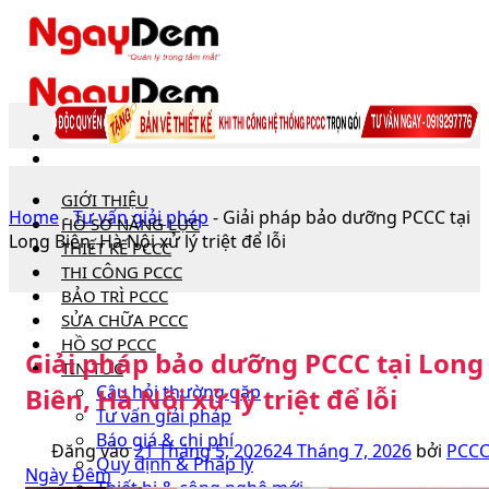
Bỏ
qua
nội
dung
GIỚI THIỆU
Home
-
Tư vấn giải pháp
-
Giải pháp bảo dưỡng PCCC tại
HỒ SƠ NĂNG LỰC
Long Biên, Hà Nội xử lý triệt để lỗi
THIẾT KẾ PCCC
THI CÔNG PCCC
BẢO TRÌ PCCC
SỬA CHỮA PCCC
HỒ SƠ PCCC
Giải pháp bảo dưỡng PCCC tại Long
TIN TỨC
Câu hỏi thường gặp
Biên, Hà Nội xử lý triệt để lỗi
Tư vấn giải pháp
Báo giá & chi phí
Đăng vào
21 Tháng 5, 2026
24 Tháng 7, 2026
bởi
PCC
Quy định & Pháp lý
Ngày Đêm
Thiết bị & công nghệ mới