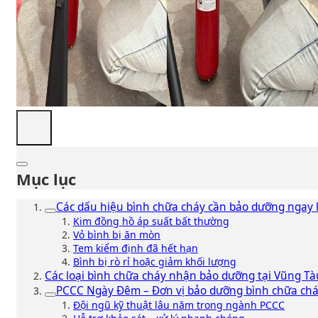
Mục lục
Các dấu hiệu bình chữa cháy cần bảo dưỡng ngay l
Kim đồng hồ áp suất bất thường
Vỏ bình bị ăn mòn
Tem kiểm định đã hết hạn
Bình bị rò rỉ hoặc giảm khối lượng
Các loại bình chữa cháy nhận bảo dưỡng tại Vũng Tà
PCCC Ngày Đêm – Đơn vị bảo dưỡng bình chữa chá
Đội ngũ kỹ thuật lâu năm trong ngành PCCC