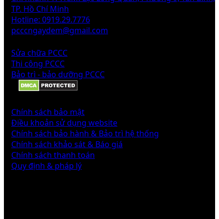
TP. Hồ Chí Minh
Hotline: 0919.29.7776
pcccngaydem@gmail.com
DỊCH VỤ
Sửa chữa PCCC
Thi công PCCC
Bảo trì - bảo dưỡng PCCC
CHÍNH SÁCH
Chính sách bảo mật
Điều khoản sử dụng website
Chính sách bảo hành & Bảo trì hệ thống
Chính sách khảo sát & Báo giá
Chính sách thanh toán
Quy định & pháp lý
Liên hệ với chúng tôi