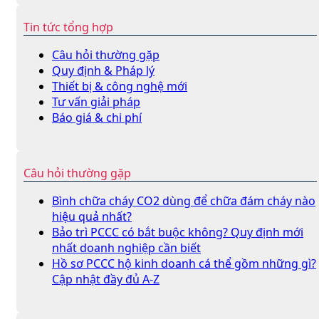
Tin tức tổng hợp
Câu hỏi thường gặp
Quy định & Pháp lý
Thiết bị & công nghệ mới
Tư vấn giải pháp
Báo giá & chi phí
Câu hỏi thường gặp
Bình chữa cháy CO2 dùng để chữa đám cháy nào
hiệu quả nhất?
Bảo trì PCCC có bắt buộc không? Quy định mới
nhất doanh nghiệp cần biết
Hồ sơ PCCC hộ kinh doanh cá thể gồm những gì?
Cập nhật đầy đủ A-Z