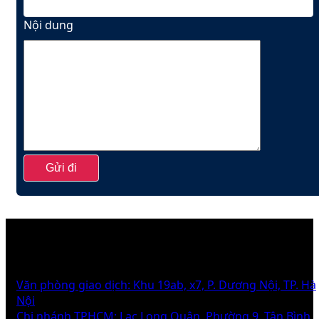
Nội dung
THÔNG TIN
Văn phòng giao dịch: Khu 19ab, x7, P. Dương Nội, TP. Hà
Nội
Chi nhánh TPHCM: Lạc Long Quân, Phường 9, Tân Bình,