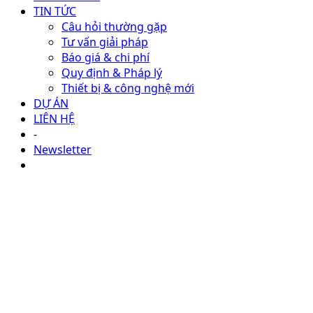
TIN TỨC
Câu hỏi thường gặp
Tư vấn giải pháp
Báo giá & chi phí
Quy định & Pháp lý
Thiết bị & công nghệ mới
DỰ ÁN
LIÊN HỆ
-
Newsletter