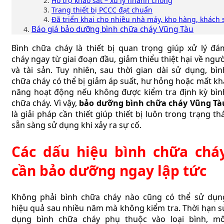
Hỗ trợ khảo sát – xử lý nhanh chóng
Trang thiết bị PCCC đạt chuẩn
Đã triển khai cho nhiều nhà máy, kho hàng, khách 
Báo giá bảo dưỡng bình chữa cháy Vũng Tàu
Bình chữa cháy là thiết bị quan trọng giúp xử lý đá
cháy ngay từ giai đoạn đầu, giảm thiểu thiệt hại về ngườ
và tài sản. Tuy nhiên, sau thời gian dài sử dụng, bìn
chữa cháy có thể bị giảm áp suất, hư hỏng hoặc mất kh
năng hoạt động nếu không được kiểm tra định kỳ bìn
chữa cháy. Vì vậy,
bảo dưỡng bình chữa cháy Vũng Tà
là giải pháp cần thiết giúp thiết bị luôn trong trạng thá
sẵn sàng sử dụng khi xảy ra sự cố.
Các dấu hiệu bình chữa chá
cần bảo dưỡng ngay lập tức
Không phải bình chữa cháy nào cũng có thể sử dụn
hiệu quả sau nhiều năm mà không kiểm tra. Thời hạn s
dụng bình chữa cháy phụ thuộc vào loại bình, mô