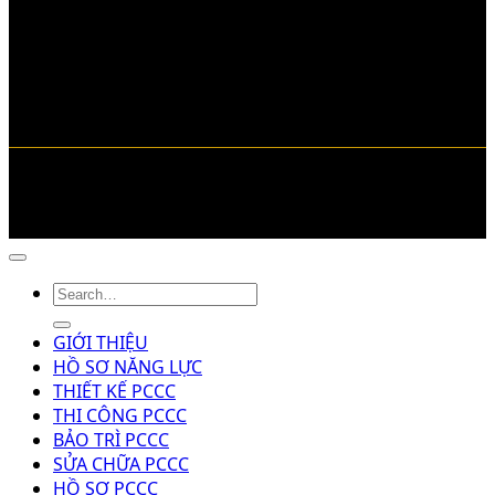
Copyright © 2026 pcccngaydem.vn
GIỚI THIỆU
HỒ SƠ NĂNG LỰC
THIẾT KẾ PCCC
THI CÔNG PCCC
BẢO TRÌ PCCC
SỬA CHỮA PCCC
HỒ SƠ PCCC