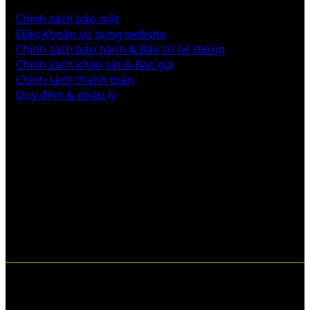
CHÍNH SÁCH
Chính sách bảo mật
Điều khoản sử dụng website
Chính sách bảo hành & Bảo trì hệ thống
Chính sách khảo sát & Báo giá
Chính sách thanh toán
Quy định & pháp lý
Liên hệ với chúng tôi
Copyright © 2026 pcccngaydem.vn