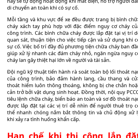
này sẽ tự động hoạt động khi mất điện, hỗ trợ người dâ
di chuyển an toàn khi có sự cố.
Mỗi tầng và khu vực để xe đều được trang bị bình chữ
cháy xách tay phù hợp với đặc điểm nguy cơ cháy củ
công trình. Các bình chữa cháy được lắp đặt tại vị trí d
quan sát, thuận tiện cho việc tiếp cận và sử dụng khi c
sự cố. Việc bố trí đầy đủ phương tiện chữa cháy ban đầ
giúp xử lý nhanh các đám cháy nhỏ, ngăn ngừa nguy c
cháy lan gây thiệt hại lớn về người và tài sản.
Đội ngũ kỹ thuật tiến hành rà soát toàn bộ lối thoát nạ
của công trình, bảo đảm hành lang, cầu thang và cử
thoát hiểm luôn thông thoáng, không bị che chắn hoặ
cản trở bởi vật dụng sinh hoạt. Đồng thời, nội quy PCCC
tiêu lệnh chữa cháy, biển báo an toàn và sơ đồ thoát nạ
được lắp đặt tại các vị trí dễ nhìn để người thuê trọ c
thể nhanh chóng nắm bắt thông tin và chủ động xử l
khi xảy ra tình huống khẩn cấp.
Hạn chế khi thi công lắp đặ