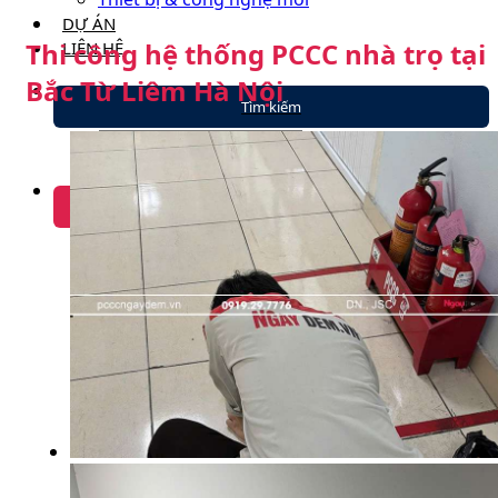
DỰ ÁN
Thi công hệ thống PCCC nhà trọ tại
LIÊN HỆ
Bắc Từ Liêm Hà Nội
Nhận báo giá