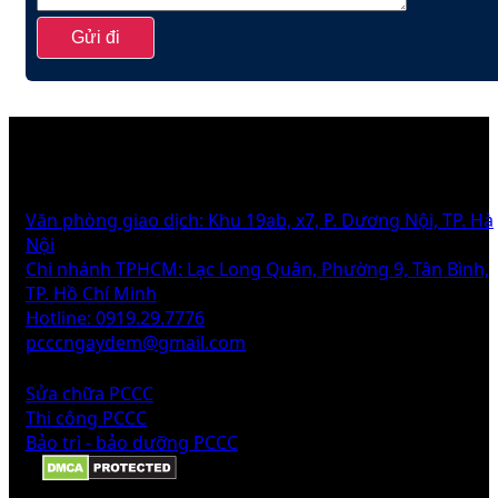
THÔNG TIN
Văn phòng giao dịch: Khu 19ab, x7, P. Dương Nội, TP. Hà
Nội
Chi nhánh TPHCM: Lạc Long Quân, Phường 9, Tân Bình,
TP. Hồ Chí Minh
Hotline: 0919.29.7776
pcccngaydem@gmail.com
DỊCH VỤ
Sửa chữa PCCC
Thi công PCCC
Bảo trì - bảo dưỡng PCCC