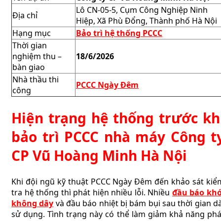
Lô CN-05-5, Cụm Công Nghiệp Ninh
Địa chỉ
Hiệp, Xã Phù Đổng, Thành phố Hà Nội
Hạng mục
Bảo trì hệ thống PCCC
Thời gian
nghiệm thu –
18/6/2026
bàn giao
Nhà thầu thi
PCCC Ngày Đêm
công
Hiện trạng hệ thống trước kh
bảo trì PCCC nhà máy Công t
CP Vũ Hoàng Minh Hà Nội
Khi đội ngũ kỹ thuật PCCC Ngày Đêm đến khảo sát kiể
tra hệ thống thì phát hiện nhiều lỗi. Nhiều
đầu báo khó
không dây
và đầu báo nhiệt bị bám bụi sau thời gian dà
sử dụng. Tình trạng này có thể làm giảm khả năng phá