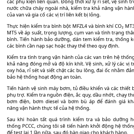
các phụ kiện liên quan. Đồng thời xử lý rỉ sét, vệ sinh tr
nước chữa cháy ngoài nhà, kiểm tra khả năng vận hàn
của van và gia cố các vị trí liên kết bị lỏng.
Thực hiện kiểm tra bình bột MFZL4 và bình khí CO₂ MT3
MT5 về áp suất, trọng lượng, cụm van và tình trạng thâ
bình. Tiến hành bảo dưỡng, dán tem kiểm tra, thống k
các bình cần nạp sạc hoặc thay thế theo quy định.
Kiểm tra tình trạng vận hành của các van trên hệ thống
khả năng đóng mở và độ kín khít. Vệ sinh, xử lý các vị tr
oxy hóa, rỉ sét và siết chặt các bu lông, đai ốc nhằm đả
bảo hệ thống hoạt động an toàn.
Tiến hành vệ sinh máy bơm, tủ điều khiển và các thiết b
phụ trợ. Kiểm tra nguồn điện, ắc quy, dầu nhớt, chạy th
bơm điện, bơm diesel và bơm bù áp để đánh giá kh
năng vận hành thực tế của hệ thống.
Sau khi hoàn tất quá trình kiểm tra và bảo dưỡng h
thống PCCC, chúng tôi sẽ tiến hành khởi động hệ thốn
để test lại 1 lần nữa, sau đó bàn giao cho khách hàng.