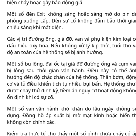
hiện cháy hoặc gây báo động giả.
Một số đèn Exit không sáng hoặc sáng mờ do pin d
phòng xuống cấp. Đèn sự cố không đảm bảo thời gia
chiếu sáng khi mất điện.
Các vị trí đường ống, giá đỡ, van và phụ kiện kim loại c
dấu hiệu oxy hóa. Nếu không xử lý kịp thời, tuổi thọ v
độ an toàn của hệ thống sẽ bị ảnh hưởng.
Một số bu lông, đai ốc tại giá đỡ đường ống và cụm va
bị lỏng sau thời gian vận hành. Điều này có thể ản
hưởng đến độ chắc chắn của hệ thống. Thân bơm, độn
cơ và tủ điều khiển tích tụ nhiều bụi bẩn. Hệ thống chư
được chạy thử định kỳ, tiềm ẩn nguy cơ hoạt động khôn
ổn định khi có sự cố.
Một số van vận hành khó khăn do lâu ngày không s
dụng. Đồng hồ áp suất bị mờ mặt kính hoặc hiển th
không còn chính xác.
Kiểm tra thực tế cho thấy một số bình chữa cháy có á