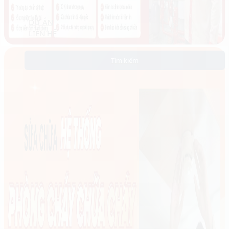
Thiết bị & công nghệ mới
DỰ ÁN
LIÊN HỆ
Nhận báo giá