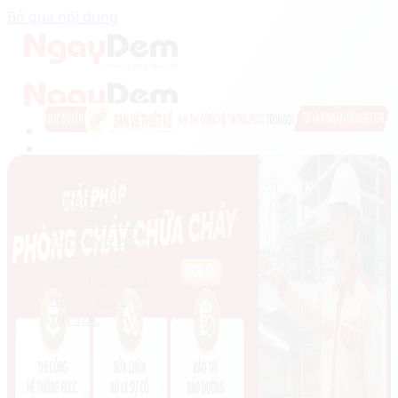
Bỏ qua nội dung
GIỚI THIỆU
HỒ SƠ NĂNG LỰC
THIẾT KẾ PCCC
THI CÔNG PCCC
BẢO TRÌ PCCC
SỬA CHỮA PCCC
HỒ SƠ PCCC
TIN TỨC
Câu hỏi thường gặp
Tư vấn giải pháp
Báo giá & chi phí
Quy định & Pháp lý