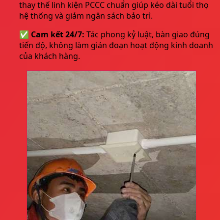
thay thế linh kiện PCCC chuẩn giúp kéo dài tuổi thọ
hệ thống và giảm ngân sách bảo trì.
✅ Cam kết 24/7:
Tác phong kỷ luật, bàn giao đúng
tiến độ, không làm gián đoạn hoạt động kinh doanh
của khách hàng.