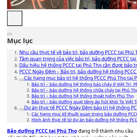
Mục lục
Nhu cầu thực tế về bảo trì, bảo dưỡng PCCC tại Phú 
Tầm quan trọng của việc bảo trì, bảo dưỡng PCCC tạ
Dấu hiệu hệ thống PCCC tại Phú Thọ cần được bảo tr
PCCC Ngày Đêm – Bảo trì, bảo dưỡng hệ thống PCCC P
Các hạng mục bảo trì hệ thống PCCC Phú Thọ tại
Bảo trì – bảo dưỡng hệ thống báo cháy ở Việt Trì, 
Bảo trì – bảo dưỡng hệ thống chữa cháy tại Phú Th
Bảo trì – bảo dưỡng hệ thống thoát hiểm Phú Thọ
Bảo trì – bảo dưỡng quạt tăng áp hút khói Tp Việt T
Dự án thực tế PCCC Ngày Đêm bảo trì hệ thống P
Các hạng mục kỹ thuật quan trọng bảo dưỡng PCC
Hình ảnh thực tế từ dự án bảo dưỡng hệ thống PCC
Bảo dưỡng PCCC tại Phú Thọ
đang trở thành nhu cầu