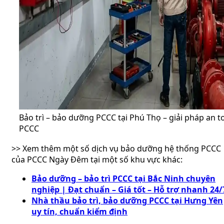
Bảo trì – bảo dưỡng PCCC tại Phú Thọ – giải pháp an t
PCCC
>> Xem thêm một số dịch vụ bảo dưỡng hệ thống PCCC
của PCCC Ngày Đêm tại một số khu vực khác:
Bảo dưỡng – bảo trì PCCC tại Bắc Ninh chuyên
nghiệp | Đạt chuẩn – Giá tốt – Hỗ trợ nhanh 24/
Nhà thầu bảo trì, bảo dưỡng PCCC tại Hưng Yên
uy tín, chuẩn kiểm định