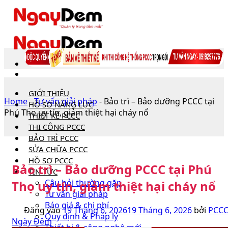
Bỏ
qua
nội
dung
GIỚI THIỆU
Home
-
Tư vấn giải pháp
-
Bảo trì – Bảo dưỡng PCCC tại
HỒ SƠ NĂNG LỰC
Phú Thọ uy tín, giảm thiệt hại cháy nổ
THIẾT KẾ PCCC
THI CÔNG PCCC
BẢO TRÌ PCCC
SỬA CHỮA PCCC
HỒ SƠ PCCC
Bảo trì – Bảo dưỡng PCCC tại Phú
TIN TỨC
Câu hỏi thường gặp
Thọ uy tín, giảm thiệt hại cháy nổ
Tư vấn giải pháp
Báo giá & chi phí
Đăng vào
19 Tháng 6, 2026
19 Tháng 6, 2026
bởi
PCC
Quy định & Pháp lý
Ngày Đêm
Thiết bị & công nghệ mới