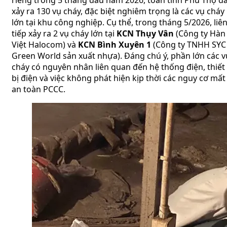
riêng trong 5 tháng đầu năm 2026, toàn tỉnh Phú Thọ đ
xảy ra 130 vụ cháy, đặc biệt nghiêm trọng là các vụ cháy
lớn tại khu công nghiệp. Cụ thể, trong tháng 5/2026, liê
tiếp xảy ra 2 vụ cháy lớn tại
KCN Thụy Vân
(Công ty Hàn
Việt Halocom) và
KCN Bình Xuyên 1
(Công ty TNHH SYC
Green World sản xuất nhựa).
Đáng chú ý, phần lớn các v
cháy có nguyên nhân liên quan đến hệ thống điện, thiết
bị điện và việc không phát hiện kịp thời các nguy cơ mất
an toàn PCCC.